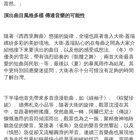
當然。」
演出曲目風格多樣 傳達音樂的可能性
隨著《西西里舞曲》悠揚的旋律，全場也跟著進入大衛‧蓋瑞
繽紛多彩的美妙境地。大衛‧蓋瑞貼心的在每曲之間為大家介
紹他接下來要演出的曲目，以及他的感受或想法。《冬》中
優美的雪花，帶有強烈節奏的《骷髏之舞》，兩首大衛最喜
愛的短曲與民歌⋯等，最後以《夏》的暴風雨作為結尾。其
中更特別回應樂迷提問，大衛表示十分可惜沒有足夠的時間
了解台灣。
下半場他首先帶來多首浪漫歌曲，如《綠袖子》、《棕髮珍
妮》、德弗札克小品等，隨著大衛的旋律，觀眾沈浸在其
中，並跟著輕輕搖擺。突然曲風一轉，阿爾巴尼士《傳說》
慷慨激昂的音符傾瀉而出，觀眾也為之一振，聚精會神地聆
聽急促的樂音。緊接著《雀鳥》急促的樂音突然響起，以及
《憤怒》急促卻又流暢圓滑的琴音。連續三首樂曲也展現他
作為金氏世界紀錄最快小提琴手的絕妙技巧。最後，當節奏