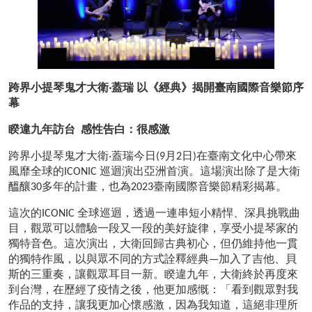
跨界小提琴鬼才大衛‧蓋瑞 以《經典》揭開臺南國際音樂節序
幕
睽違九年訪台  感性告白：很感激
跨界小提琴鬼才大衛‧蓋瑞今日(9月2日)在臺南文化中心帶來
風靡全球的ICONIC 巡迴演出亞洲首演。這場演出除了是大衛
醞釀30多年的計畫，也為2023臺南國際音樂節精彩揭幕。
這次的ICONIC 全球巡迴，透過一連串短小精悍、深具挑戰曲
目，觀眾可以體驗一段又一段的美好旋律，享受小提琴家的
獨特音色。這次演出，大衛回歸古典初心，但仍維持他一貫
的獨特作風，以與眾不同的方式詮釋經典—加入了吉他、貝
斯的三重奏，讓觀眾耳目一新。睽違九年，大衛終於再度來
到台灣，在歷經了疫情之後，他更加感慨：「看到觀眾對我
作品的支持，讓我更加心懷感激，因為我知道，這絕非理所