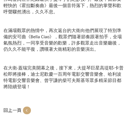
輕快的《霍拉斷奏曲》最後一個音符落下，熱烈的掌聲和歡
呼聲驟然湧出，久久不息。
在滿場觀眾的熱情中，再次返台的大衛向他們展現了特別準
備的安可曲《Bella Ciao》，觀眾們隨著節奏跟著拍手，全場
氣氛熱烈，一同享受音樂的歡樂，許多觀眾走出音樂廳後，
仍久久不能平復，讚嘆著大衛精彩的音樂演出。
在大衛‧蓋瑞完美開幕之後，接下來，大提琴巨星高堤耶‧卡普
松即將接棒，迪士尼歡慶一百周年電影交響音樂會、哈利波
特電影交響音樂會、曾宇謙的柴可夫斯基等眾多精采節目都
將陸續登場！
回上一頁